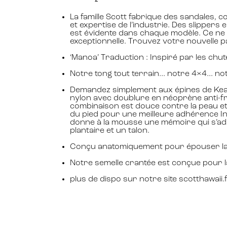
La famille Scott fabrique des sandales, 
et expertise de l’industrie. Des slippers
est évidente dans chaque modèle. Ce ne s
exceptionnelle. Trouvez votre nouvelle 
‘Manoa’ Traduction : Inspiré par les chu
Notre tong tout terrain… notre 4×4… not
Demandez simplement aux épines de Keawe
nylon avec doublure en néoprène anti-fr
combinaison est douce contre la peau et 
du pied pour une meilleure adhérence Inno
donne à la mousse une mémoire qui s’adap
plantaire et un talon.
Conçu anatomiquement pour épouser la f
Notre semelle crantée est conçue pour la 
plus de dispo sur notre site scotthawaii.