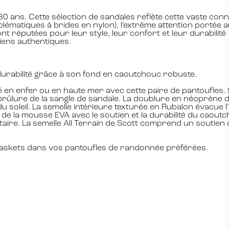
80 ans. Cette sélection de sandales reflète cette vaste con
blématiques à brides en nylon), l’extrême attention portée a
t réputées pour leur style, leur confort et leur durabilité
ïens authentiques.
urabilité grâce à son fond en caoutchouc robuste.
 en enfer ou en haute mer avec cette paire de pantoufles. 
rûlure de la sangle de sandale. La doublure en néoprène d
soleil. La semelle intérieure texturée en Rubalon évacue l
e la mousse EVA avec le soutien et la durabilité du caoutch
taire. La semelle All Terrain de Scott comprend un soutien 
baskets dans vos pantoufles de randonnée préférées.